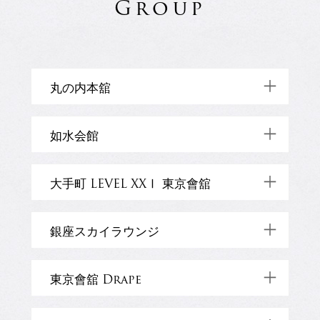
Group
丸の内本舘
03-3215-2111 (代)
如水会館
東京都千代田区丸の内3-2-1
03-3261-1101 (代)
大手町 LEVEL XXⅠ 東京會舘
TOP
千代田区一ツ橋2-1-1
03-5255-1515 (代)
銀座スカイラウンジ
Restaurant
Banquet
TOP
千代田区大手町2-2-2 アーバンネット
大手町ビル21階
050-3187-8713
東京會舘 Drape
WEDDING
Restaurant
Shop
千代田区有楽町2-10-1 東京交通会館15階
TOP