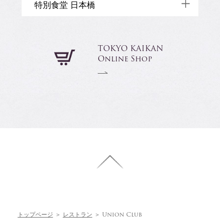
050-3177-2770
特別食堂 日本橋
Banquet
Wedding
TOP
東京都千代田区有楽町 1-5-2
Restaurant
Shop
東宝日比谷プロムナードビル 2階
03-3274-8495
Restaurant
中央区日本橋室町1-4-1 日本橋三越本店
TOKYO KAIKAN
Banquet
TOP
Online Shop
本館7階
Restaurant
TOP
Restaurant
Banquet
トップページ
＞
レストラン
＞
Union Club