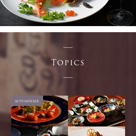
Topics
unionclub
autumnfair