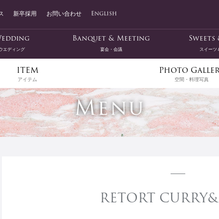
ス
新卒採用
お問い合わせ
English
edding
Banquet & Meeting
Sweets 
ウエディング
宴会・会議
スイーツ
ITEM
Photo Galle
アイテム
空間・料理写真
Menu
RETORT CURRY